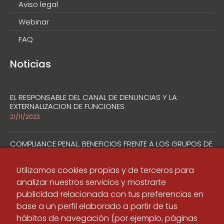
Aviso legal
Webinar
FAQ
Noticias
EL RESPONSABLE DEL CANAL DE DENUNCIAS Y LA
EXTERNALIZACION DE FUNCIONES
21/11/2023
COMPLIANCE PENAL. BENEFICIOS FRENTE A LOS GRUPOS DE
INTERÉS
20/11/2023
Utilizamos cookies propias y de terceros para
analizar nuestros servicios y mostrarte
COMPLIANCE PENAL. CRITERIOS PARA VALORAR LA
publicidad relacionada con tus preferencias en
EFICACIA DE UN MODELO DE CUMPLIMIENTO
base a un perfil elaborado a partir de tus
10/11/2023
hábitos de navegación (por ejemplo, páginas