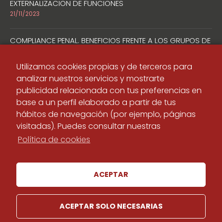
EXTERNALIZACION DE FUNCIONES
21/11/2023
COMPLIANCE PENAL. BENEFICIOS FRENTE A LOS GRUPOS DE
INTERÉS
20/11/2023
Utilizamos cookies propias y de terceros para
analizar nuestros servicios y mostrarte
COMPLIANCE PENAL. CRITERIOS PARA VALORAR LA
publicidad relacionada con tus preferencias en
EFICACIA DE UN MODELO DE CUMPLIMIENTO
base a un perfil elaborado a partir de tus
10/11/2023
hábitos de navegación (por ejemplo, páginas
visitadas). Puedes consultar nuestras
CANAL DE DENUNCIAS. RETOS DE LA DENUNCIA ANONIMA
Política de cookies
07/11/2023
ACEPTAR
ACEPTAR SOLO NECESARIAS